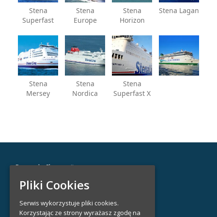
Stena
Stena
Stena
Stena Lagan
Superfast
Europe
Horizon
Stena
Stena
Stena
Mersey
Nordica
Superfast X
Promy do Chorwacji
Promy do Szwecji
Pliki Cookies
Promy na Bornholm
Promy na Ibizę
Serwis wykorzystuje pliki cookies.
Promy do Finlandii
Korzystając ze strony wyrażasz zgodę na
Promy na Islandię