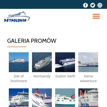
fa-
fa-
fa-
facebook
twitter
insta
Przeskocz
do
PR
treści
NA
GALERIA PROMÓW
Isle of
Normandy
Dublin Swift
Stena
Inishmore
Adventure